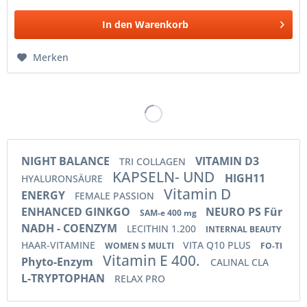
In den
Warenkorb
Merken
NIGHT BALANCE
VITAMIN D3
TRI COLLAGEN
KAPSELN- UND
HIGH11
HYALURONSÄURE
Vitamin D
ENERGY
FEMALE PASSION
ENHANCED GINKGO
NEURO PS Für
SAM-e 400 mg
NADH - COENZYM
LECITHIN 1.200
INTERNAL BEAUTY
HAAR-VITAMINE
VITA Q10 PLUS
WOMEN S MULTI
FO-TI
Vitamin E 400.
Phyto-Enzym
CALINAL CLA
L-TRYPTOPHAN
RELAX PRO