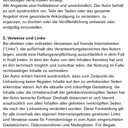
fahrlässiges Verschulden vorliegt.
Alle Angebote sind freibleibend und unverbindlich. Der Autor behält
es sich ausdrücklich vor, Teile der Seiten oder das gesamte
Angebot ohne gesonderte Ankündigung zu verändern, zu
ergänzen, zu löschen oder die Veröffentlichung zeitweise oder
endgültig einzustellen.
2. Verweise und Links
Bei direkten oder indirekten Verweisen auf fremde Internetseiten
("Links"), die außerhalb des Verantwortungsbereiches des Autors
liegen, würde eine Haftungsverpflichtung ausschließlich in dem Fall
in Kraft treten, in dem der Autor von den Inhalten Kenntnis hat und
es ihm technisch möglich und zumutbar wäre, die Nutzung im Falle
rechtswidriger Inhalte zu verhindern.
Der Autor erklärt hiermit ausdrücklich, dass zum Zeitpunkt der
Linksetzung keine illegalen Inhalte auf den zu verlinkenden Seiten
erkennbar waren. Auf die aktuelle und zukünftige Gestaltung, die
Inhalte oder die Urheberschaft der gelinkten/verknüpften Seiten hat
der Autor keinerlei Einfluss. Deshalb distanziert er sich hiermit
ausdrücklich von allen Inhalten aller gelinkten /verknüpften Seiten,
die nach der Linksetzung verändert wurden. Diese Feststellung gilt
für alle innerhalb des eigenen Internetangebotes gesetzten Links
und Verweise sowie für Fremdeinträge in vom Autor eingerichteten
Gästebüchern, Diskussionsforen und Mailinglisten. Für illegale,